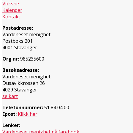
Voksne
Kalender
Kontakt
Postadresse:
Vardeneset menighet
Postboks 201
4001 Stavanger
Org nr:
985235600
Besøksadresse:
Vardeneset menighet
Dusavikkrossen 26
4029 Stavanger
se kart
Telefonnummer:
51 84 04 00
Epost:
Klikk her
Lenker:
Vardeneset menighet på facebook