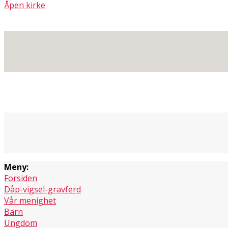
Åpen kirke
Meny:
Forsiden
Dåp-vigsel-gravferd
Vår menighet
Barn
Ungdom